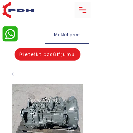
Meklēt preci
Pieteikt pasūtījumu