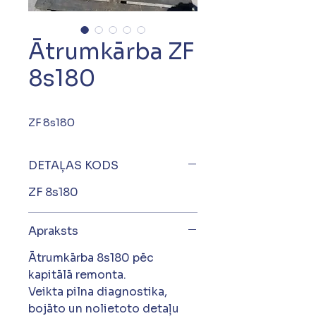
Ātrumkārba ZF
8s180
ZF 8s180
DETAĻAS KODS
ZF 8s180
Apraksts
Ātrumkārba 8s180 pēc
kapitālā remonta.
Veikta pilna diagnostika,
bojāto un nolietoto detaļu