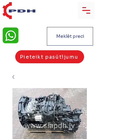
Meklēt preci
Pieteikt pasūtījumu