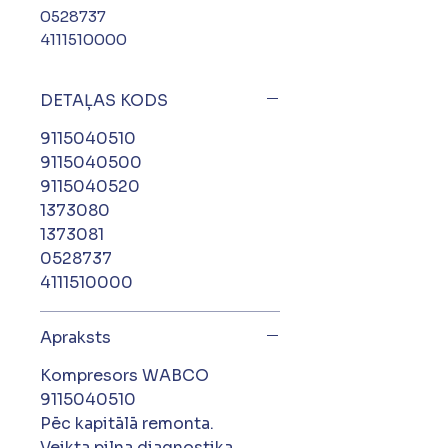
0528737
4111510000
DETAĻAS KODS
9115040510
9115040500
9115040520
1373080
1373081
0528737
4111510000
Apraksts
Kompresors WABCO
9115040510
Pēc kapitālā remonta.
Veikta pilna diagnostika,