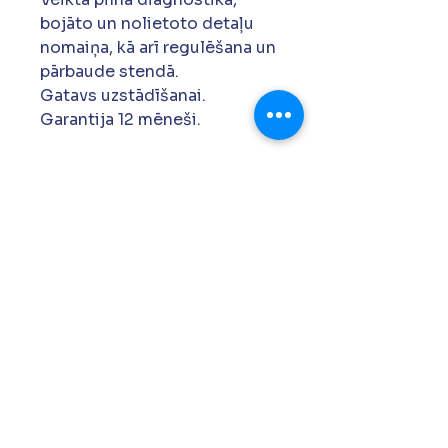
bojāto un nolietoto detaļu
nomaiņa, kā arī regulēšana un
pārbaude stendā.
Gatavs uzstādīšanai.
Garantija 12 mēneši.
+371 27 761 419
siapdh@gmail.com
Krustpils 157a, Rīga