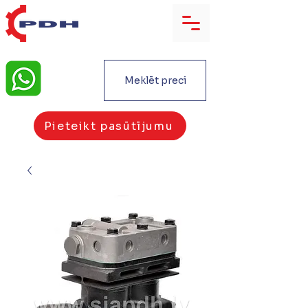
Meklēt preci
Pieteikt pasūtījumu