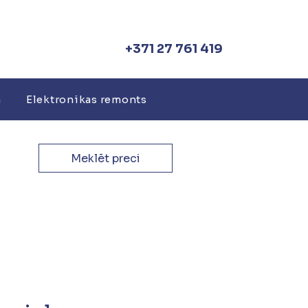
+371 27 761 419
a
Elektronikas remonts
Meklēt preci