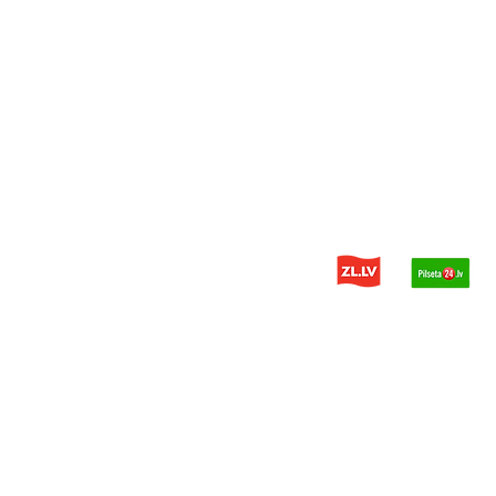
© 2014 - 2026 PDH - kravas aut
Privātuma politika
Mājaslapas Izstrādātājs