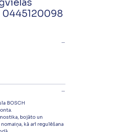
vielas
a 0445120098
usla BOSCH
monta.
gnostika, bojāto un
 nomaiņa, kā arī regulēšana
ndā.