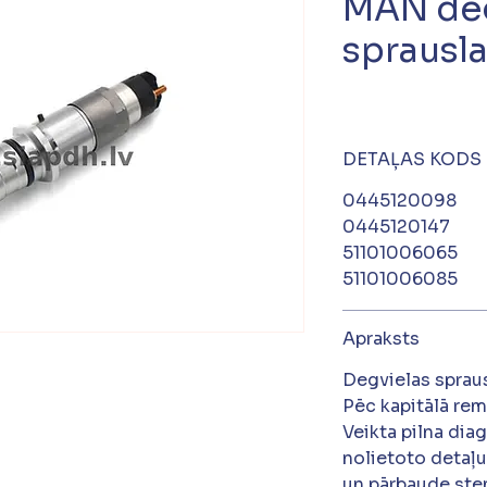
MAN deg
sprausl
DETAĻAS KODS
0445120098
0445120147
51101006065
51101006085
Apraksts
Degvielas spra
Pēc kapitālā re
Veikta pilna dia
nolietoto detaļu
un pārbaude ste