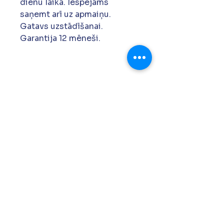
dienu laikā. Iespējams
saņemt arī uz apmaiņu.
Gatavs uzstādīšanai.
Garantija 12 mēneši.
+371 27 761 419
siapdh@gmail.com
Krustpils 157a, Rīga