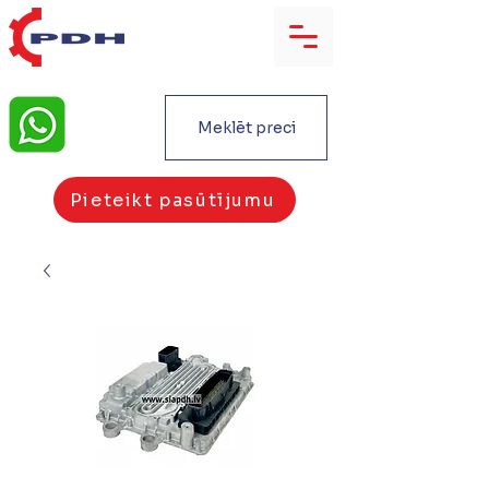
Meklēt preci
Pieteikt pasūtījumu