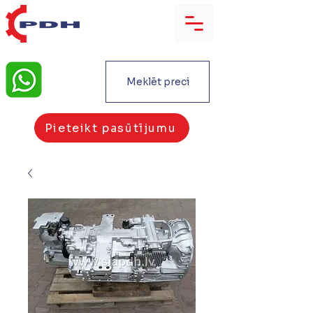
Meklēt preci
Pieteikt pasūtījumu