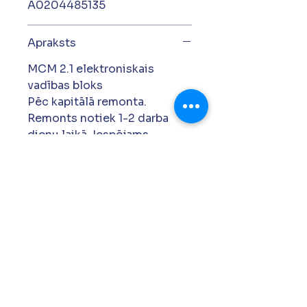
A0204485135
Apraksts
MCM 2.1 elektroniskais
vadības bloks
Pēc kapitālā remonta.
Remonts notiek 1-2 darba
dienu laikā. Iespējams
saņemt arī uz apmaiņu.
Gatavs uzstādīšanai.
Garantija 12 mēneši.
+371 27 761 419
siapdh@gmail.com