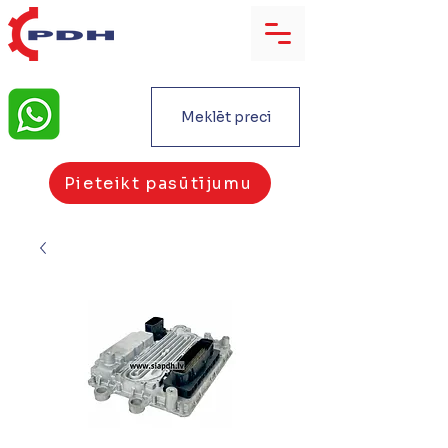
Meklēt preci
Pieteikt pasūtījumu