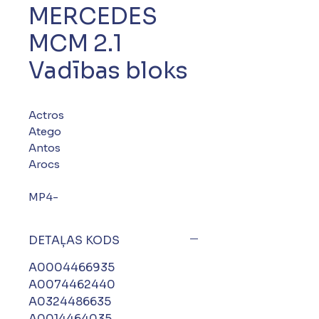
MERCEDES
MCM 2.1
Vadības bloks
Actros
Atego
Antos
Arocs
MP4-
DETAĻAS KODS
A0004466935
A0074462440
A0324486635
A0014464035