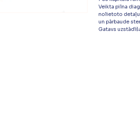
Veikta pilna dia
nolietoto detaļu
un pārbaude ste
Gatavs uzstādīša