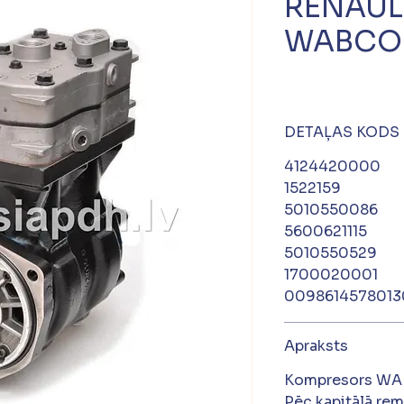
RENAUL
WABCO 
DETAĻAS KODS
4124420000
1522159
5010550086
5600621115
5010550529
1700020001
0098614578013
Apraksts
Kompresors W
Pēc kapitālā re