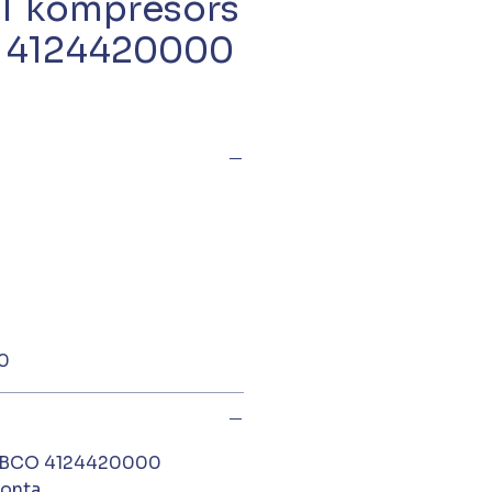
T kompresors
4124420000
0
ABCO 4124420000
monta.