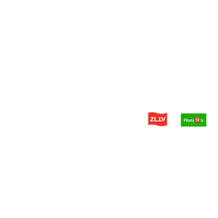
© 2014 - 2026 PDH - kravas aut
Privātuma politika
Mājaslapas Izstrādātājs