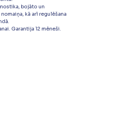
gnostika, bojāto un
 nomaiņa, kā arī regulēšana
ndā.
nai. Garantija 12 mēneši.