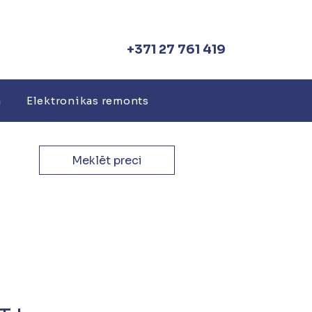
+371 27 761 419
a
Elektronikas remonts
Meklēt preci