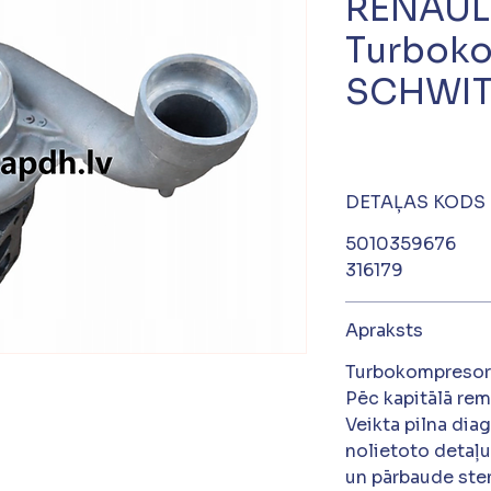
RENAUL
Turbok
SCHWIT
DETAĻAS KODS
5010359676
316179
Apraksts
Turbokompreso
Pēc kapitālā re
Veikta pilna dia
nolietoto detaļu
un pārbaude ste