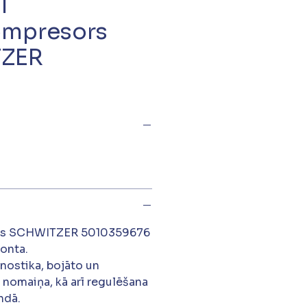
T
ompresors
ZER
rs SCHWITZER 5010359676
monta.
gnostika, bojāto un
 nomaiņa, kā arī regulēšana
ndā.