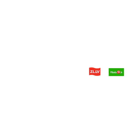
© 2014 - 2026 PDH - kravas aut
Privātuma politika
Mājaslapas Izstrādātājs