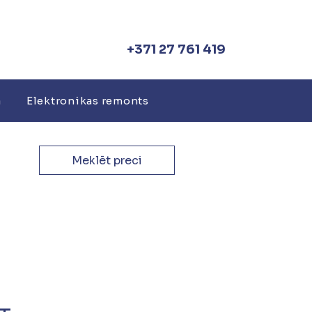
+371 27 761 419
a
Elektronikas remonts
Meklēt preci