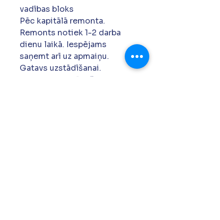
vadības bloks
Pēc kapitālā remonta.
Remonts notiek 1-2 darba
dienu laikā. Iespējams
saņemt arī uz apmaiņu.
Gatavs uzstādīšanai.
Garantija 12 mēneši.
+371 27 761 419
siapdh@gmail.com
Krustpils 157a, Rīga