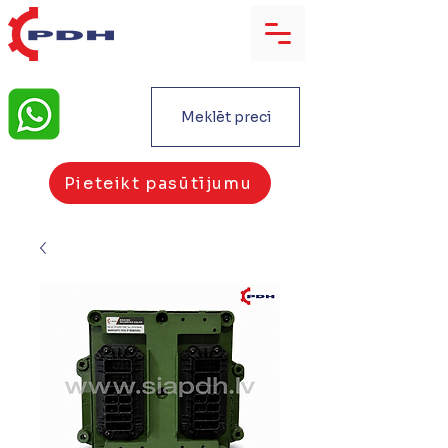
Meklēt preci
Pieteikt pasūtījumu