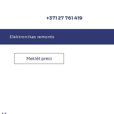
+371 27 761 419
a
Elektronikas remonts
Meklēt preci