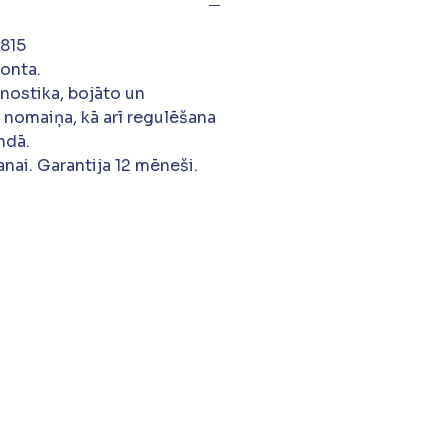
815
monta.
gnostika, bojāto un
 nomaiņa, kā arī regulēšana
ndā.
nai. Garantija 12 mēneši.