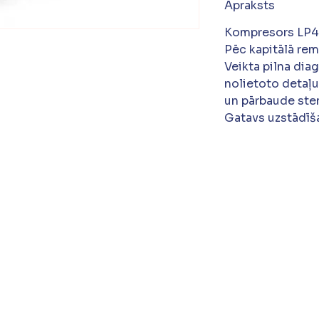
Apraksts
Kompresors LP4
Pēc kapitālā re
Veikta pilna dia
nolietoto detaļu
un pārbaude ste
Gatavs uzstādīša