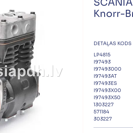
SCANIA
Knorr-B
DETAĻAS KODS
LP4815
I97493
I97493000
I97493AT
I97493ES
I97493X00
I97493X50
1303227
571184
303227