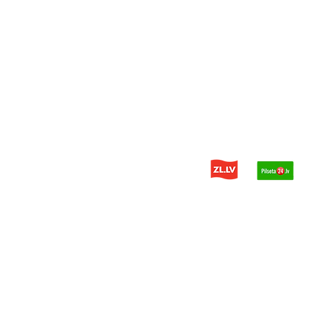
© 2014 - 2026 PDH - kravas aut
Privātuma politika
Mājaslapas Izstrādātājs