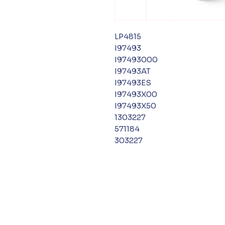
LP4815
I97493
I97493000
I97493AT
I97493ES
I97493X00
I97493X50
1303227
571184
303227