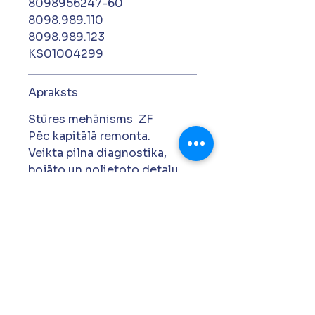
8098956247-60
8098.989.110
8098.989.123
KS01004299
Apraksts
Stūres mehānisms ZF
Pēc kapitālā remonta.
Veikta pilna diagnostika,
bojāto un nolietoto detaļu
nomaiņa, kā arī regulēšana un
pārbaude stendā.
Gatavs uzstādīšanai.
Garantija 24 mēneši.