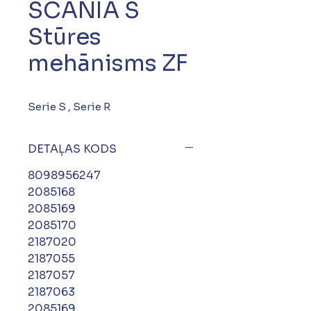
SCANIA S
Stūres
mehānisms ZF
Serie S , Serie R
DETAĻAS KODS
8098956247
2085168
2085169
2085170
2187020
2187055
2187057
2187063
2085169