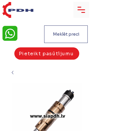
Meklēt preci
Pieteikt pasūtījumu