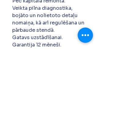
Pēc kapitālā remonta.
Veikta pilna diagnostika,
bojāto un nolietoto detaļu
nomaiņa, kā arī regulēšana un
pārbaude stendā.
Gatavs uzstādīšanai.
Garantija 12 mēneši.
+371 27 761 419
siapdh@gmail.com
Krustpils 157a, Rīga