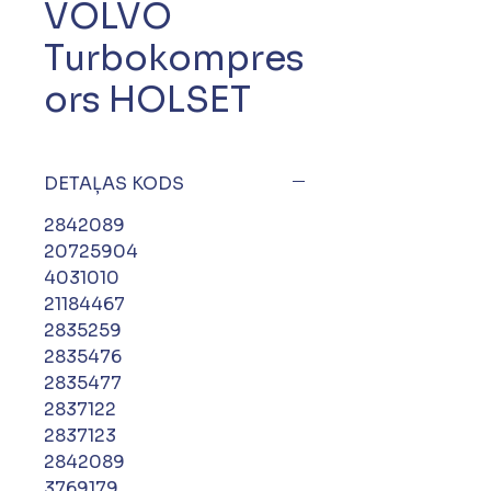
VOLVO
Turbokompres
ors HOLSET
DETAĻAS KODS
2842089
20725904
4031010
21184467
2835259
2835476
2835477
2837122
2837123
2842089
3769179