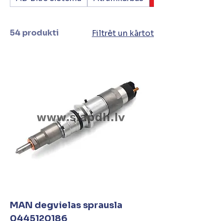
54 produkti
Filtrēt un kārtot
MAN degvielas sprausla
0445120186