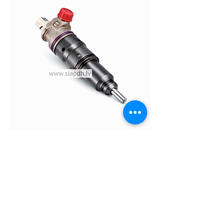
VOLVO degvielas sprausla
22311990