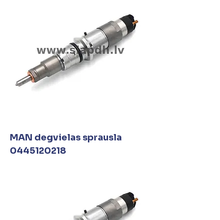
MAN degvielas sprausla
0445120218