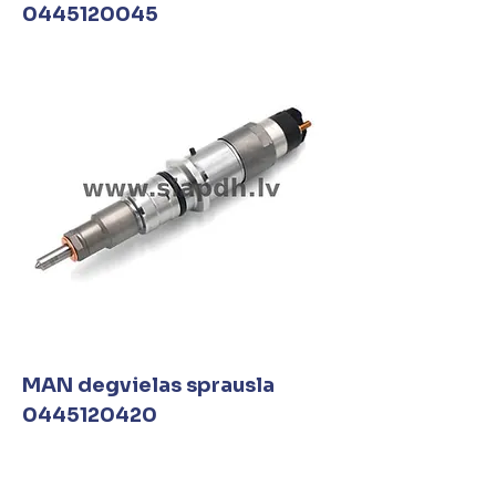
0445120045
MAN degvielas sprausla
0445120420