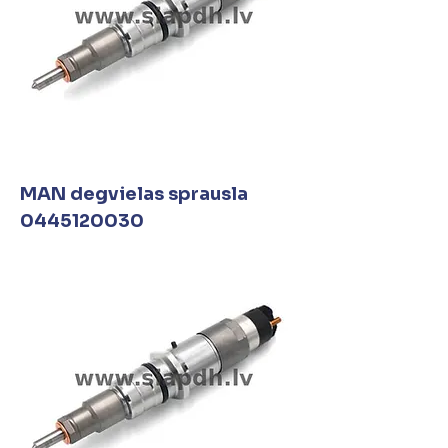
MAN degvielas sprausla
0445120030