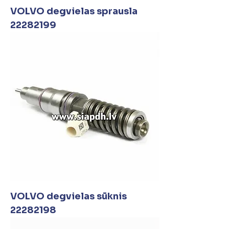
VOLVO degvielas sprausla
22282199
VOLVO degvielas sūknis
22282198