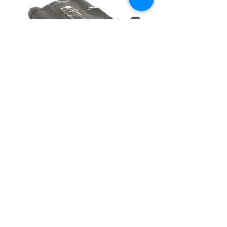
MERCEDES Stūres mehānisms
LS4