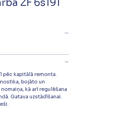
rba ZF 6s191
 pēc kapitālā remonta.
gnostika, bojāto un
 nomaiņa, kā arī regulēšana
dā. Gatava uzstādīšanai.
eši.