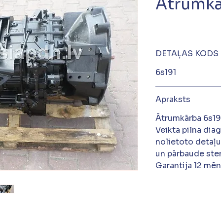
Ātrumkā
DETAĻAS KODS
6s191
Apraksts
Ātrumkārba 6s191
Veikta pilna dia
nolietoto detaļu
un pārbaude sten
Garantija 12 mēn