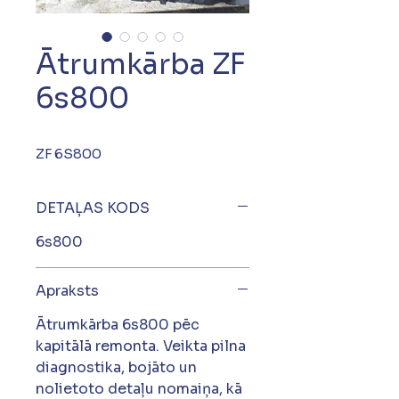
Ātrumkārba ZF
6s800
ZF 6S800
DETAĻAS KODS
6s800
Apraksts
Ātrumkārba 6s800 pēc
kapitālā remonta. Veikta pilna
diagnostika, bojāto un
nolietoto detaļu nomaiņa, kā