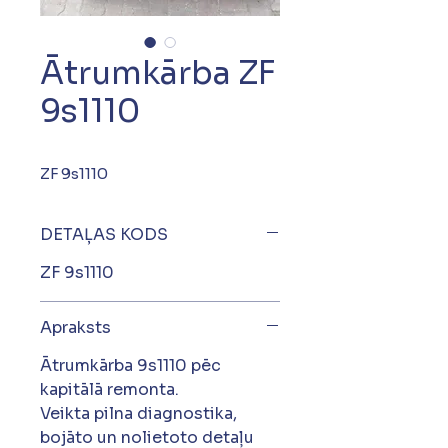
Ātrumkārba ZF
9s1110
ZF 9s1110
DETAĻAS KODS
ZF 9s1110
Apraksts
Ātrumkārba 9s1110 pēc
kapitālā remonta.
Veikta pilna diagnostika,
bojāto un nolietoto detaļu