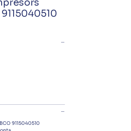
presors
9115040510
BCO 9115040510
monta.