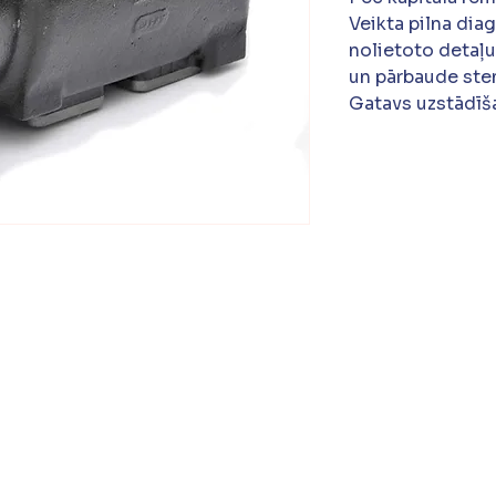
Veikta pilna dia
nolietoto detaļu
un pārbaude ste
Gatavs uzstādīša