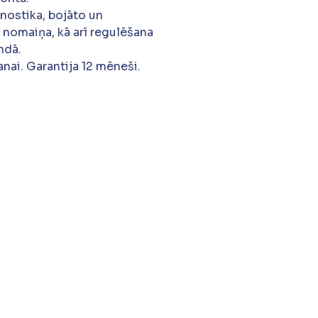
gnostika, bojāto un
 nomaiņa, kā arī regulēšana
ndā.
nai. Garantija 12 mēneši.