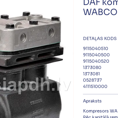
DAF kom
WABCO 
DETAĻAS KODS
9115040510
9115040500
9115040520
1373080
1373081
0528737
4111510000
Apraksts
Kompresors WA
Pēc kapitālā re