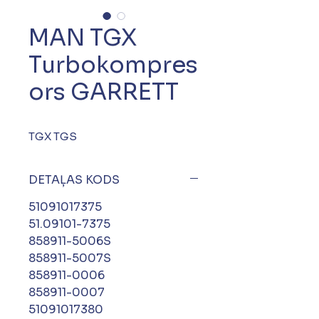
MAN TGX
Turbokompres
ors GARRETT
TGX TGS
DETAĻAS KODS
51091017375
51.09101-7375
858911-5006S
858911-5007S
858911-0006
858911-0007
51091017380