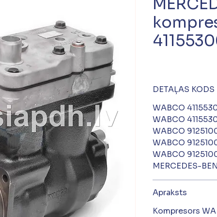
MERCED
kompre
4115530
DETAĻAS KODS
WABCO 411553
WABCO 411553
WABCO 912510
WABCO 912510
WABCO 912510
MERCEDES-BEN
Apraksts
Kompresors WA