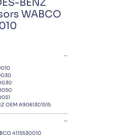
ES-BENZ
sors WABCO
010
0010
0030
0030
0050
0051
Z OEM A9061301515
BCO 4115530010