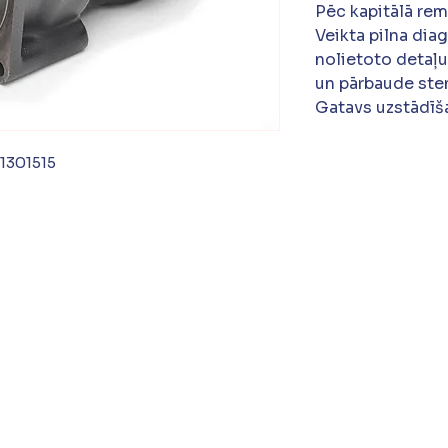
Pēc kapitālā re
Veikta pilna dia
nolietoto detaļu
un pārbaude ste
Gatavs uzstādīša
301515