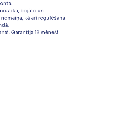
monta.
gnostika, bojāto un
 nomaiņa, kā arī regulēšana
ndā.
nai. Garantija 12 mēneši.