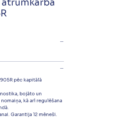
ātrumkārba
5R
905R pēc kapitālā
gnostika, bojāto un
 nomaiņa, kā arī regulēšana
ndā.
nai. Garantija 12 mēneši.