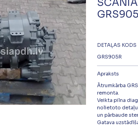
SCANIA 
GRS90
DETAĻAS KODS
GRS905R
Apraksts
Ātrumkārba GRS
remonta.
Veikta pilna dia
nolietoto detaļu
un pārbaude ste
Gatava uzstādīša