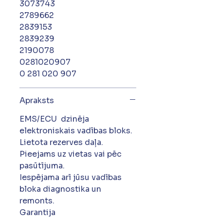
3073743
2789662
2839153
2839239
2190078
0281020907
0 281 020 907
Apraksts
EMS/ECU dzinēja
elektroniskais vadības bloks.
Lietota rezerves daļa.
Pieejams uz vietas vai pēc
pasūtījuma.
Iespējama arī jūsu vadības
bloka diagnostika un
remonts.
Garantija