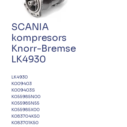
SCANIA
kompresors
Knorr-Bremse
LK4930
LK4930
K009403
K009403S
K055985N00
K055985N55
K055985X00
K083704K50
K083701K50