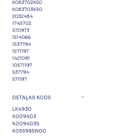
K083702K50
K083703K50
2032484
1745702
570973
1514066
1537794
1571197
1421091
10571197
537794
571197
DETAĻAS KODS
LK4930
K009403
K009403S
K055985N00