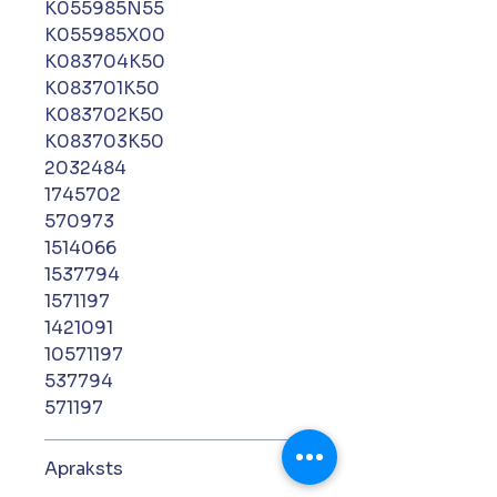
K055985N55
K055985X00
K083704K50
K083701K50
K083702K50
K083703K50
2032484
1745702
570973
1514066
1537794
1571197
1421091
10571197
537794
571197
Apraksts