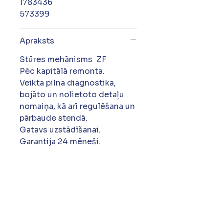
1783436
573399
Apraksts
Stūres mehānisms ZF
Pēc kapitālā remonta.
Veikta pilna diagnostika,
bojāto un nolietoto detaļu
nomaiņa, kā arī regulēšana un
pārbaude stendā.
Gatavs uzstādīšanai.
Garantija 24 mēneši.