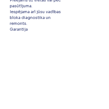
Pieejams uz vietas vai pēc
pasūtījuma.
Iespējama arī jūsu vadības
bloka diagnostika un
remonts.
Garantija