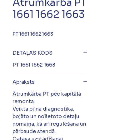
Ātrumkārba PT
1661 1662 1663
PT 1661 1662 1663
DETAĻAS KODS
PT 1661 1662 1663
Apraksts
Ātrumkārba PT pēc kapitālā
remonta.
Veikta pilna diagnostika,
bojāto un nolietoto detaļu
nomaiņa, kā arī regulēšana un
pārbaude stendā.
Gatava uzstādīšanai.