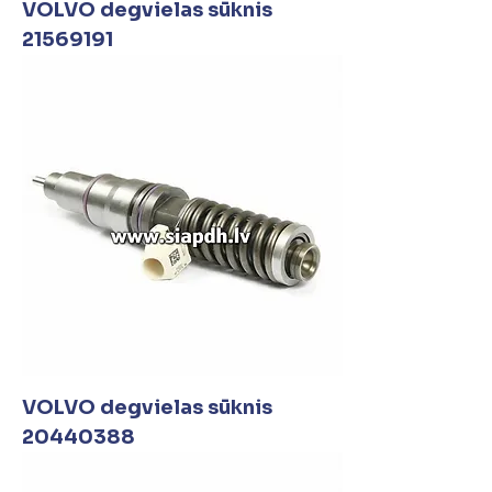
VOLVO degvielas sūknis
21569191
VOLVO degvielas sūknis
20440388