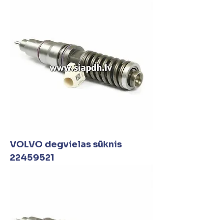
VOLVO degvielas sūknis
22459521