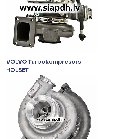
VOLVO Turbokompresors
HOLSET