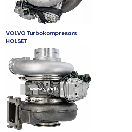
VOLVO Turbokompresors
HOLSET