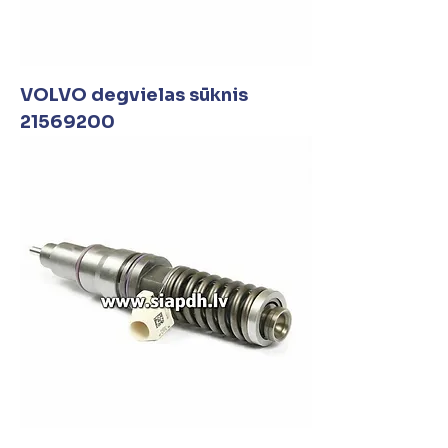
VOLVO degvielas sūknis
21569200